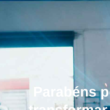
Parabéns p
transformar