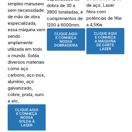
simples manuseio
de aço. Laser
dobra de 30 a
sem necessidade
fibra com
2800 toneladas, e
de mão de obra
potências de 1Kw
comprimentos de
especializada,
a 4,5Kw.
1200 á 6000mm.
essa máquina vem
CLIQUE AQUI
CLIQUE AQUI
sendo
E CONHEÇA
E CONHEÇA
A MÁQUINA
NOSSA
amplamente
DE CORTE
DOBRADEIRA
utilizada em todo
LASER
o mundo. Solda
diversos materiais
como aço
carbono, aço inox,
alumínio, aço
galvanizado,
cobre, prata, ouro
e etc.
CLIQUE AQUI
E CONHEÇA
NOSSA
SOLDA À
LASER