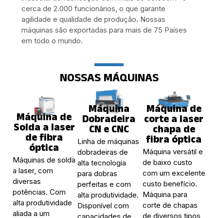
cerca de 2.000 funcionários, o que garante
agilidade e qualidade de produção. Nossas
máquinas são exportadas para mais de 75 Países
em todo o mundo.
NOSSAS MÁQUINAS
Máquina
Máquina de
Máquina de
Dobradeira
corte a laser
Solda a laser
CN e CNC
chapa de
de fibra
fibra óptica
Linha de máquinas
óptica
Máquina versátil e
dobradeiras de
Máquinas de solda
de baixo custo
alta tecnologia
a laser, com
com um excelente
para dobras
diversas
custo benefício.
perfeitas e com
potências. Com
Máquina para
alta produtividade.
alta produtividade
corte de chapas
Disponível com
aliada a um
de diversos tipos
capacidades de