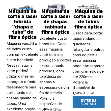
Máquina de
Máquina de
Máquina de
corte a laser
corte a laser
corte a laser
híbrida
de chapas
de tubos
‘’chapa e
cabinada
fibra óptica
tubo’’ de
fibra óptica
Usada para cortar
fibra óptica
Excelente custo
tubos redondos,
Máquina versátil e
benefício. Com
quadrados,
de baixo custo
essa máquina
retangular e outros
com um excelente
você terá alta
tipos de perfis,
custo benefício.
produção e cortes
essa máquina
Nessa máquina
extremamente
pode cortar barras
você poderá
precisos, com
com diâmetros de
utilizar o mesmo
tolerância de
até 220mm.
cabeçote e fonte
apenas a
Potência
ressonadora para
espessura de um
disponível de
corte tanto de
fio de cabelo.
1,5Kw á 3Kw
chapas quanto de
Potência
ENTRE EM
tubos. Uma
disponível de
CONTATO
excelente opção
1,5Kw á 12Kw